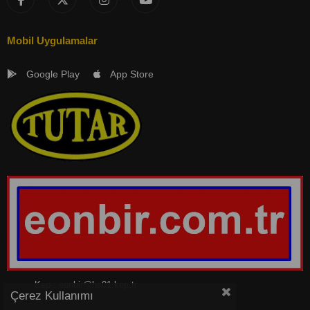
Mobil Uygulamalar
Google Play
App Store
Kep :
eonbir@hs01.kep.tr
Çerez Kullanımı