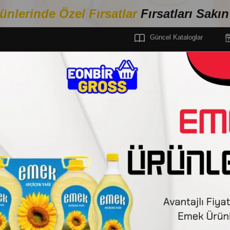
ünlerinde Özel Fırsa
tlar
Fırsatları Sakı
Güncel Kataloglar
İSEL BAKIM
Stoktakiler