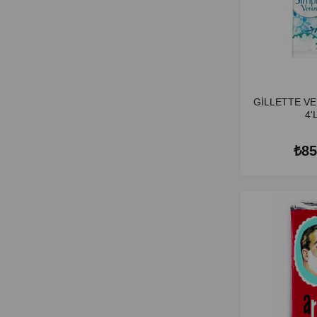
GİLLETTE V
4'
₺85