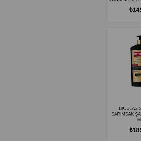
₺14
BIOBLAS SDK SİYAH
SARIMSAK ŞA
M
₺18