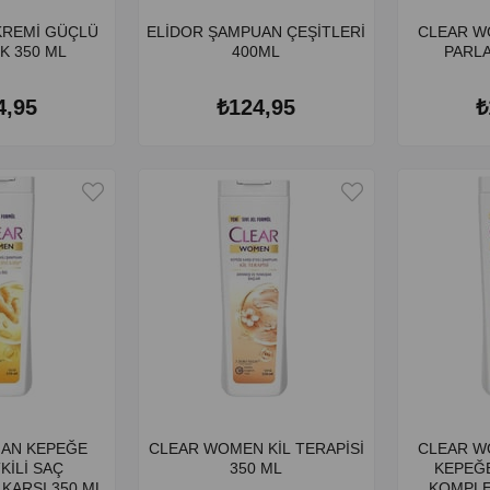
KREMİ GÜÇLÜ
ELİDOR ŞAMPUAN ÇEŞİTLERİ
CLEAR W
K 350 ML
400ML
PARLA
4,95
₺124,95
₺
AN KEPEĞE
CLEAR WOMEN KİL TERAPİSİ
CLEAR W
KİLİ SAÇ
350 ML
KEPEĞE
DÖKÜLMESİNE KARŞI 350 ML.
KOMPLE