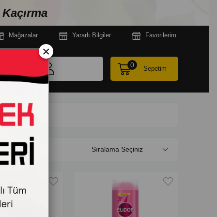
n Kaçırma
Mağazala
r
Yararlı Bilgiler
Favorilerim
×
0
Sepetim