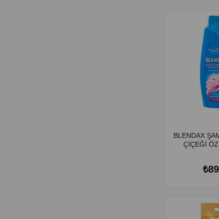
BLENDAX ŞA
₺89