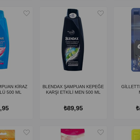
MPUAN KİRAZ
BLENDAX ŞAMPUAN KEPEĞE
GİLLETT
ÇİÇEĞİ ÖZLÜ 500 ML
KARŞI ETKİLİ MEN 500 ML
,95
₺89,95
₺