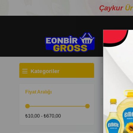
Çaykur
Ür
Kategoriler
Anasayfa
KİŞ
712 Ürün
Fiyat Aralığı
₺10,00 - ₺670,00