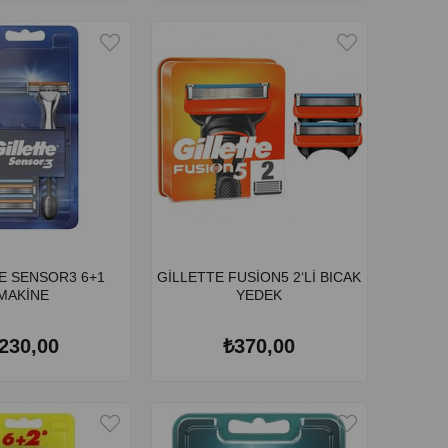
E SENSOR3 6+1
GİLLETTE FUSİON5 2‘Lİ BICAK
MAKİNE
YEDEK
230,00
₺370,00