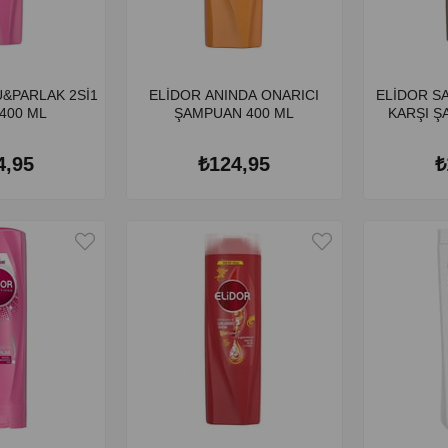
&PARLAK 2Sİ1
ELİDOR ANINDA ONARICI
ELİDOR S
400 ML
ŞAMPUAN 400 ML
KARŞI Ş
4,95
₺124,95
₺