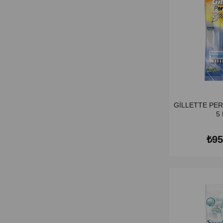
GİLLETTE PE
5 
₺95