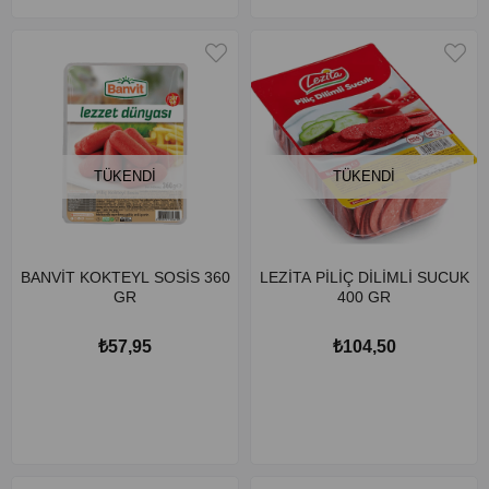
TÜKENDI
TÜKENDI
BANVİT KOKTEYL SOSİS 360
LEZİTA PİLİÇ DİLİMLİ SUCUK
GR
400 GR
₺57,95
₺104,50