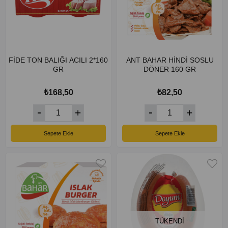
FİDE TON BALIĞI ACILI 2*160
ANT BAHAR HİNDİ SOSLU
GR
DÖNER 160 GR
₺168,50
₺82,50
Sepete Ekle
Sepete Ekle
TÜKENDI