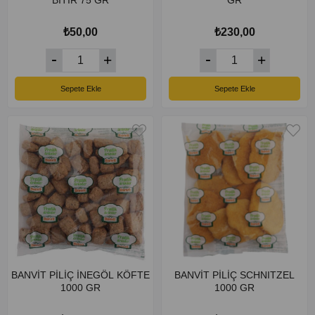
BİTİR 75 GR
GR
₺50,00
₺230,00
Sepete Ekle
Sepete Ekle
BANVİT PİLİÇ İNEGÖL KÖFTE
BANVİT PİLİÇ SCHNITZEL
1000 GR
1000 GR