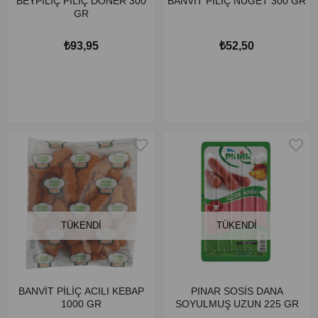
BEYPİLİÇ PİLİÇ DÖNER 300
BANVİT PİLİÇ NUGET 300 GR
GR
₺93,95
₺52,50
TÜKENDI
TÜKENDI
BANVİT PİLİÇ ACILI KEBAP
PINAR SOSİS DANA
1000 GR
SOYULMUŞ UZUN 225 GR