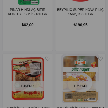
PINAR HİNDİ AÇ BİTİR
BEYPİLİÇ SÜPER KOVA PİLİÇ
KOKTEYL SOSİS 180 GR
KARIŞIK 850 GR
₺62,00
₺190,95
TÜKENDI
TÜKENDI