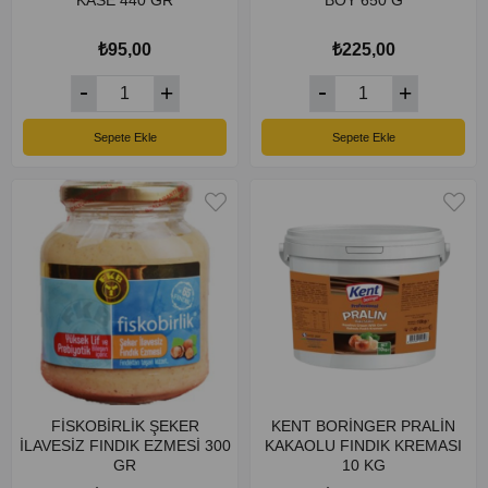
KASE 440 GR
BOY 650 G
₺95,00
₺225,00
Sepete Ekle
Sepete Ekle
FİSKOBİRLİK ŞEKER
KENT BORİNGER PRALİN
İLAVESİZ FINDIK EZMESİ 300
KAKAOLU FINDIK KREMASI
GR
10 KG