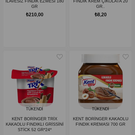
İLAVESİZ FINDIK EZMESİ 180
FINDIK KREM ÇİKOLATA 20
GR
GR..
₺210,00
₺8,20
TÜKENDI
TÜKENDI
KENT BORİNGER TRİX
KENT BORİNGER KAKAOLU
KAKAOLU FINDIKLI GRİSSİNİ
FINDIK KREMASI 700 GR
STİCK 52 GR*24*