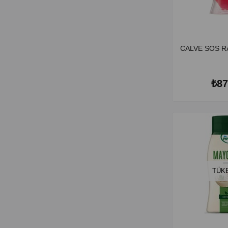
CALVE SOS R
₺87
TÜK