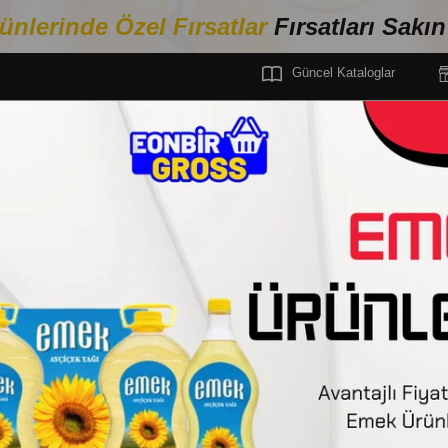
ünlerinde Özel Fırsa
tlar
Fırsatları Sakı
Güncel Kataloglar
MEL GIDA
SOS
MAYONEZ
Stoktakiler