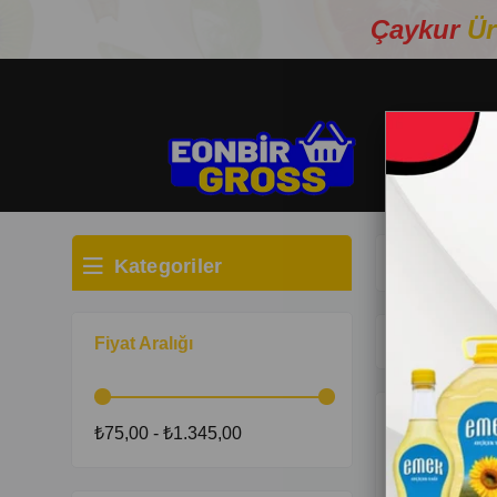
Çaykur
Ür
Kategoriler
Anasayfa
TE
13 Ürün
Fiyat Aralığı
₺75,00 - ₺1.345,00