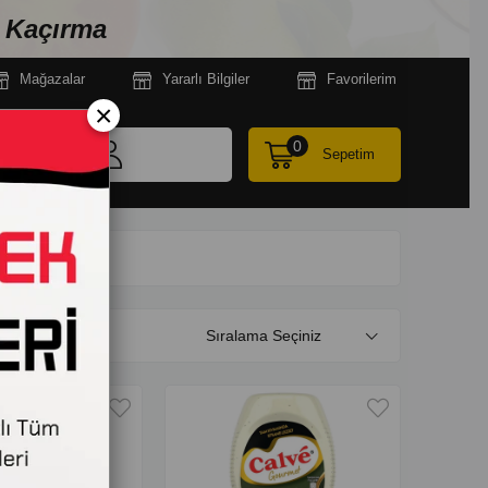
n Kaçırma
Mağazala
r
Yararlı Bilgiler
Favorilerim
×
0
Sepetim