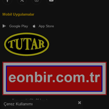
Mobil Uygulamalar
Google Play
App Store
Kep :
eonbir@hs01.kep.tr
Çerez Kullanımı