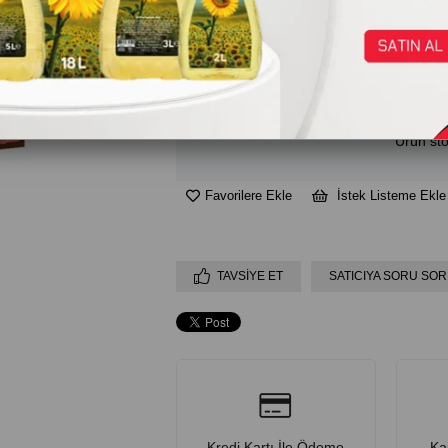
₺34,00
Ürün sto
Favorilere Ekle
İstek Listeme Ekle
TAVSIYE ET
SATICIYA SORU SOR
Kredi Kartı İle Ödeme
Ka