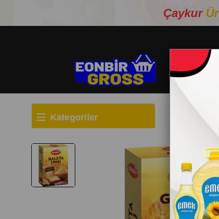
Çaykur
Ür
Kategoriler
Anasayfa
TE