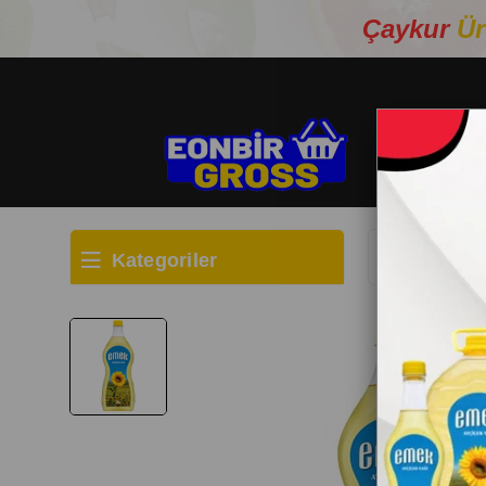
Çaykur
Ür
Kategoriler
Anasayfa
TE