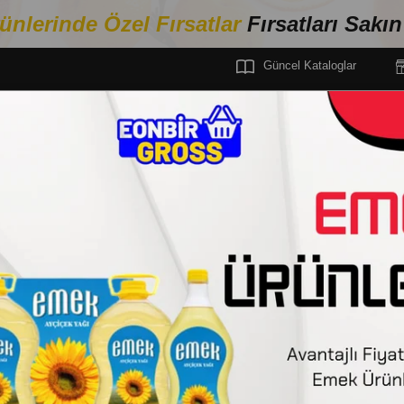
ünlerinde Özel Fırsa
tlar
Fırsatları Sakı
Güncel Kataloglar
MEL GIDA
SIVI YAĞ
AYÇİÇEK YAĞI
EMEK AYÇİÇEK YAĞI 2 LT
EMEK
EMEK AYÇİÇEK YAĞ
Stok Kodu
(M01.001.02000.001-Y)
Barkod
:
86919470
Tedarikçi
:
Netsis