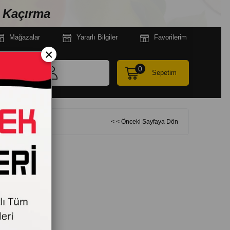
n Kaçırma
Mağazala
r
Yararlı Bilgiler
Favorilerim
×
0
Sepetim
< < Önceki Sayfaya Dön
I 2 LT