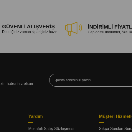
GÜVENLİ ALIŞVERİŞ
İNDİRİMLİ FİYAT
Dilediğiniz zaman siparişiniz hazır
Cep dostu indirimler, özel
izin haberiniz olsun
Yardım
Müşteri Hizmetl
Mesafeli Satış Sözleşmesi
Sıkça Sorulan Soru