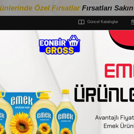
ünlerinde Özel Fırsa
tlar
Fırsatları Sakı
Güncel Kataloglar
ECEK
GAZSIZ IÇECEKLER
SU
KIZILAY DOĞAL MİNERALLİ SU 5 LT
KIZILAY
KIZILAY DOĞAL Mİ
Stok Kodu
(9969)
Barkod
:
8699421931059
Tedarikçi
:
Netsis