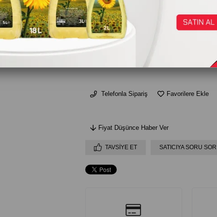
₺27,50
AD
Telefonla Sipariş
Favorilere Ekle
Fiyat Düşünce Haber Ver
TAVSIYE ET
SATICIYA SORU SOR