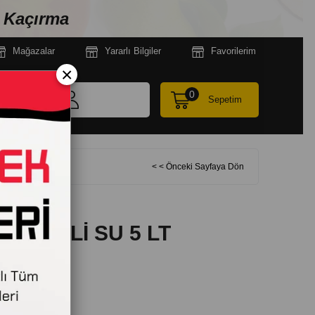
n Kaçırma
Mağazala
r
Yararlı Bilgiler
Favorilerim
×
0
Sepetim
< < Önceki Sayfaya Dön
NERALLİ SU 5 LT