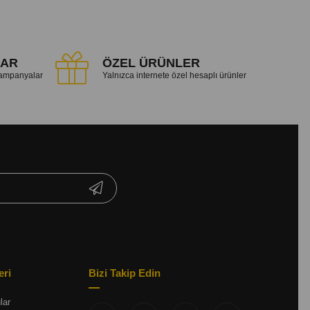
LAR
ÖZEL ÜRÜNLER
 kampanyalar
Yalnızca internete özel hesaplı ürünler
eri
Bizi Takip Edin
lar