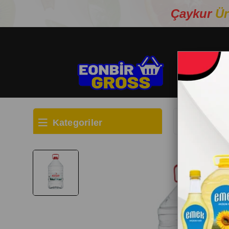
Çaykur
Ür
Kategoriler
Anasayfa
İÇ