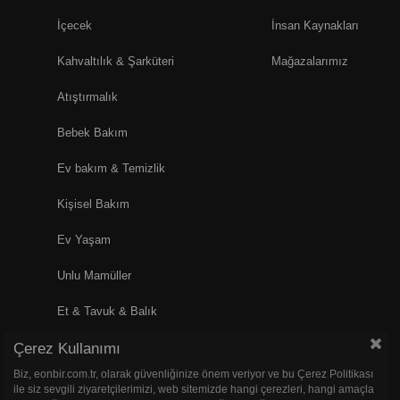
İçecek
İnsan Kaynakları
Kahvaltılık & Şarküteri
Mağazalarımız
Atıştırmalık
Bebek Bakım
Ev bakım & Temizlik
Kişisel Bakım
Ev Yaşam
Unlu Mamüller
Et & Tavuk & Balık
Çerez Kullanımı
Pet Shop
Biz, eonbir.com.tr, olarak güvenliğinize önem veriyor ve bu Çerez Politikası
ile siz sevgili ziyaretçilerimizi, web sitemizde hangi çerezleri, hangi amaçla