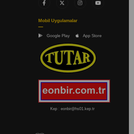
Mobil Uygulamalar
Google Play
App Store
Kep :
eonbir@hs01.kep.tr