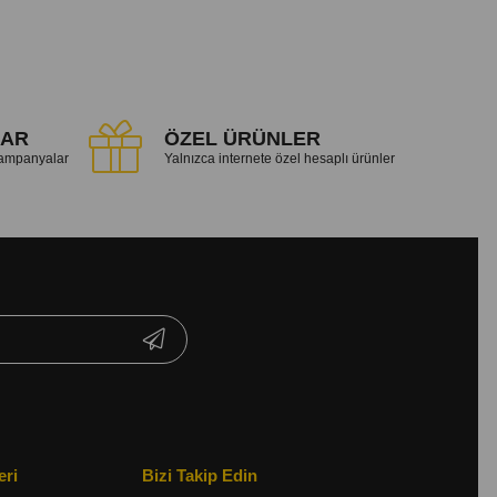
LAR
ÖZEL ÜRÜNLER
 kampanyalar
Yalnızca internete özel hesaplı ürünler
eri
Bizi Takip Edin