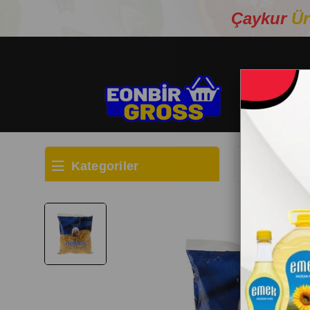
Çaykur
Ür
Kategoriler
Anasayfa
TE