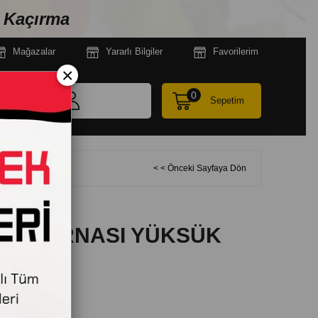
n Kaçırma
Mağazala
r
Yararlı Bilgiler
Favorilerim
×
0
Sepetim
00 GR
< < Önceki Sayfaya Dön
 MAKARNASI YÜKSÜK