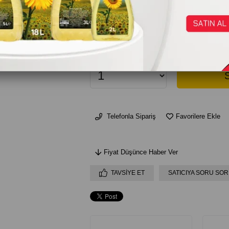
₺23,95
AD
Telefonla Sipariş
Favorilere Ekle
Fiyat Düşünce Haber Ver
TAVSIYE ET
SATICIYA SORU SOR