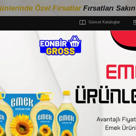
ünlerinde Özel Fırsa
tlar
Fırsatları Sakı
Güncel Kataloglar
MEL GIDA
MAKARNA
MAKARNA
NUH‘UN ANKARA MAKARNASI YÜKSÜK 5
NUHUN ANKARA
NUH‘UN ANKARA
500 GR
Stok Kodu
(33285)
Barkod
:
8690576029288
Tedarikçi
:
Netsis