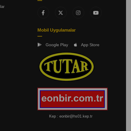
lar
Mobil Uygulamalar
Google Play
App Store
Kep :
eonbir@hs01.kep.tr