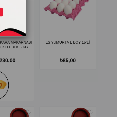
NKARA MAKARNASI
ES YUMURTA L BOY 15'Lİ
 KELEBEK 5 KG.
230,00
₺85,00