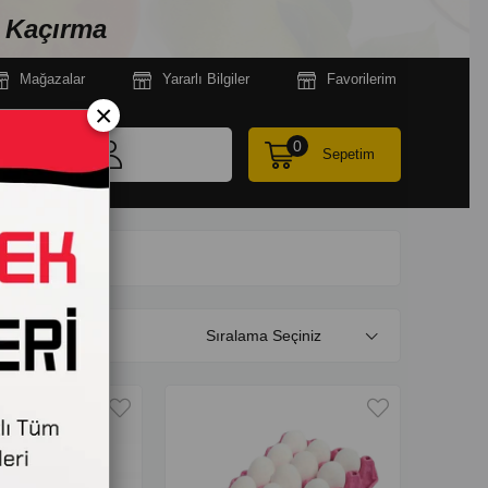
n Kaçırma
Mağazala
r
Yararlı Bilgiler
Favorilerim
×
0
Sepetim