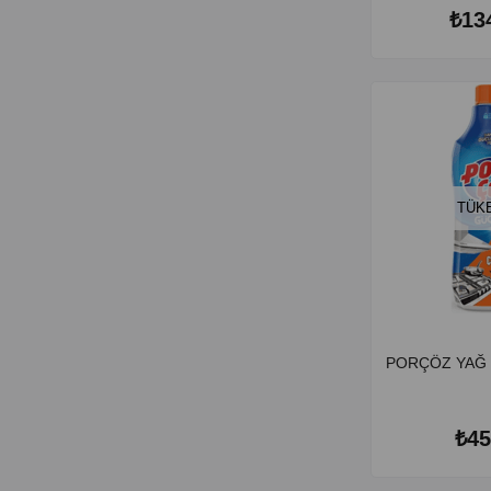
₺13
TÜK
PORÇÖZ YAĞ 
₺45