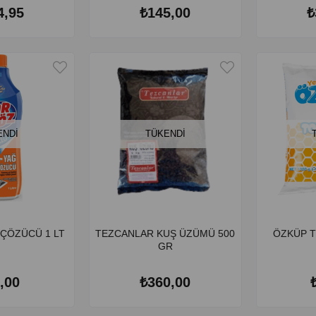
4,95
₺145,00
₺
ENDI
TÜKENDI
ÇÖZÜCÜ 1 LT
TEZCANLAR KUŞ ÜZÜMÜ 500
ÖZKÜP T
GR
,00
₺360,00