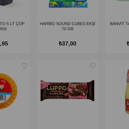
TO 5 LT ÇÖP
HARİBO SOUND CUBES EKŞİ
BANVİT T
ASI
70 GR
,95
₺37,00