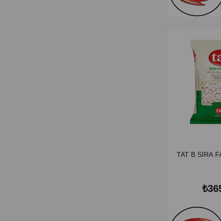
TAT B SIRA 
₺36