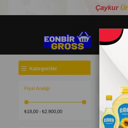
Çaykur
Ür
Kategoriler
Anasayfa
TAT
TAT
Fiyat Aralığı
107 Ürün
₺18,00 - ₺2.900,00