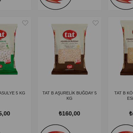
FASULYE 5 KG
TAT B AŞURELİK BUĞDAY 5
TAT B K
KG
ES
5,00
₺160,00
₺