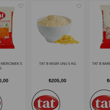
I MERCİMEK 5
TAT B MISIR UNU 5 KG
TAT B BAR
G.
0,00
₺205,00
₺