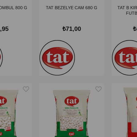
OMBUL 800 G
TAT BEZELYE CAM 680 G
TAT B KI
FUTB
,95
₺71,00
₺