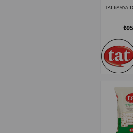
TAT BAMYA T
₺95