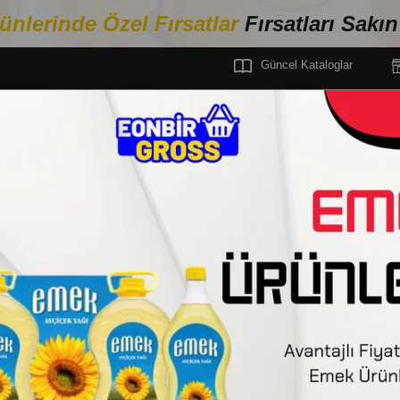
ünlerinde Özel Fırsa
tlar
Fırsatları Sakı
Güncel Kataloglar
Filtrelemeyi Kaldır
Stoktakiler