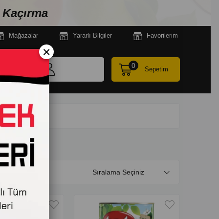
n Kaçırma
Mağazala
r
Yararlı Bilgiler
Favorilerim
×
0
Sepetim