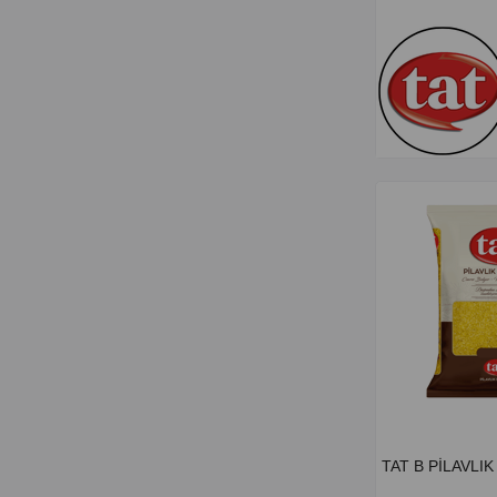
TAT B PİLAVLI