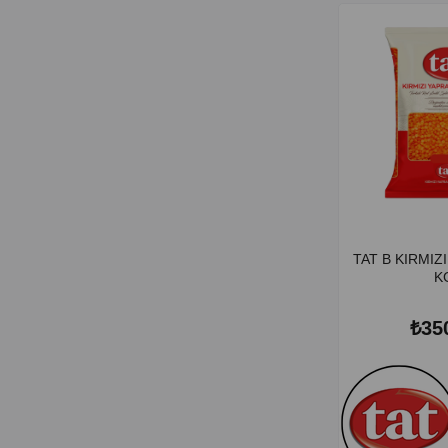
TAT B KIRMIZ
K
₺35