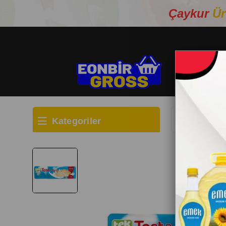
Çaykur
Ür
Kategoriler
Anasayfa
KAH