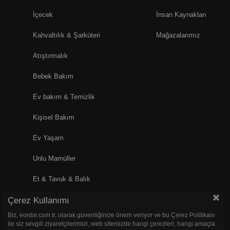
İçecek
İnsan Kaynakları
Kahvaltılık & Şarküteri
Mağazalarımız
Atıştırmalık
Bebek Bakım
Ev bakım & Temizlik
Kişisel Bakım
Ev Yaşam
Unlu Mamüller
Et & Tavuk & Balık
Çerez Kullanımı
Pet Shop
Biz, eonbir.com.tr, olarak güvenliğinize önem veriyor ve bu Çerez Politikası
ile siz sevgili ziyaretçilerimizi, web sitemizde hangi çerezleri, hangi amaçla