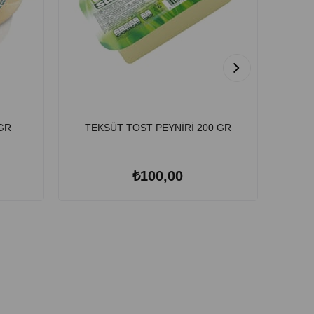
 GR
TEKSÜT TOST PEYNİRİ 200 GR
SÜ
₺100,00