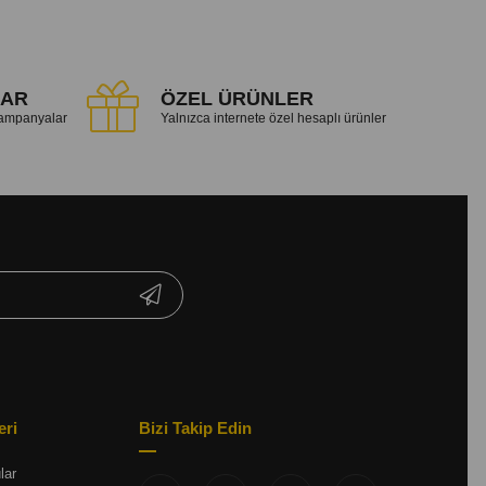
LAR
ÖZEL ÜRÜNLER
 kampanyalar
Yalnızca internete özel hesaplı ürünler
eri
Bizi Takip Edin
lar