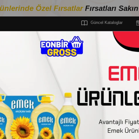
ünlerinde Özel Fırsa
tlar
Fırsatları Sakı
Güncel Kataloglar
VALTILIK & SARKÜTERİ
PEYNİR
KAŞAR PEYNİR
TEKSÜT DİLİMLİ TOST P
TEKSÜT
TEKSÜT DİLİMLİ T
Stok Kodu
(152.01.07.0769.01000)
Barkod
:
8690158123762
Tedarikçi
:
EONBİR GROSS