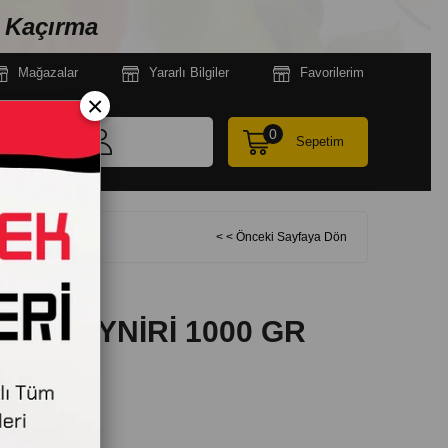
n Kaçırma
Mağazala
r
Yararlı Bilgiler
Favorilerim
×
0
Sepetim
EYNİRİ 1000 GR
< < Önceki Sayfaya Dön
OST PEYNİRİ 1000 GR