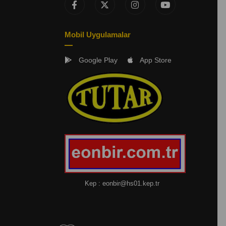
Mobil Uygulamalar
Google Play
App Store
Kep :
eonbir@hs01.kep.tr