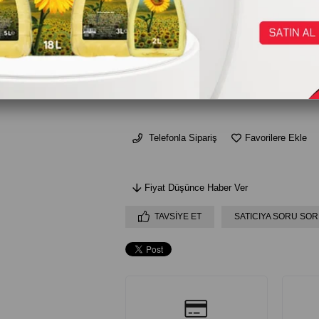
₺430,00
AD
Telefonla Sipariş
Favorilere Ekle
Fiyat Düşünce Haber Ver
TAVSIYE ET
SATICIYA SORU SOR